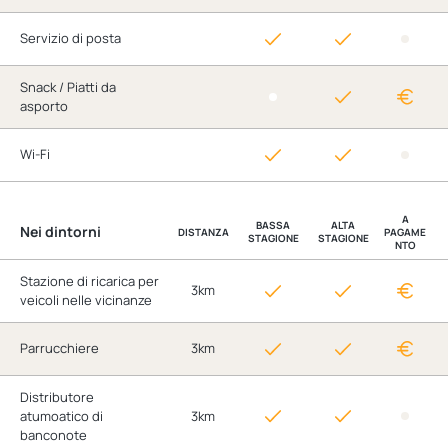
Servizio di posta
Snack / Piatti da
asporto
Wi-Fi
A
BASSA
ALTA
Nei dintorni
DISTANZA
PAGAME
STAGIONE
STAGIONE
NTO
Stazione di ricarica per
3km
veicoli nelle vicinanze
Parrucchiere
3km
Distributore
atumoatico di
3km
banconote