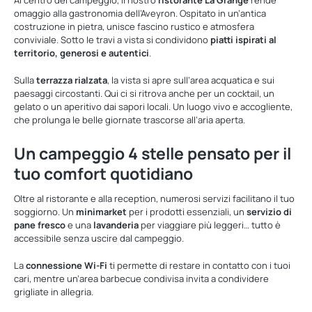
Al centro del campeggio, il nostro
ristorante La Grange
rende
omaggio alla gastronomia dell’Aveyron. Ospitato in un’antica
costruzione in pietra, unisce fascino rustico e atmosfera
conviviale. Sotto le travi a vista si condividono
piatti ispirati al
territorio, generosi e autentici
.
Sulla
terrazza rialzata
, la vista si apre sull’area acquatica e sui
paesaggi circostanti. Qui ci si ritrova anche per un cocktail, un
gelato o un aperitivo dai sapori locali. Un luogo vivo e accogliente,
che prolunga le belle giornate trascorse all’aria aperta.
Un campeggio 4 stelle pensato per il
tuo comfort quotidiano
Oltre al ristorante e alla reception, numerosi servizi facilitano il tuo
soggiorno. Un
minimarket
per i prodotti essenziali, un
servizio di
pane fresco
e una
lavanderia
per viaggiare più leggeri… tutto è
accessibile senza uscire dal campeggio.
La
connessione Wi-Fi
ti permette di restare in contatto con i tuoi
cari, mentre un’area barbecue condivisa invita a condividere
grigliate in allegria.