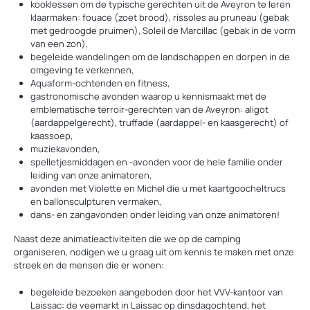
kooklessen om de typische gerechten uit de Aveyron te leren
klaarmaken: fouace (zoet brood), rissoles au pruneau (gebak
met gedroogde pruimen), Soleil de Marcillac (gebak in de vorm
van een zon),
begeleide wandelingen om de landschappen en dorpen in de
omgeving te verkennen,
Aquaform-ochtenden en fitness,
gastronomische avonden waarop u kennismaakt met de
emblematische terroir-gerechten van de Aveyron: aligot
(aardappelgerecht), truffade (aardappel- en kaasgerecht) of
kaassoep,
muziekavonden,
spelletjesmiddagen en -avonden voor de hele familie onder
leiding van onze animatoren,
avonden met Violette en Michel die u met kaartgoocheltrucs
en ballonsculpturen vermaken,
dans- en zangavonden onder leiding van onze animatoren!
Naast deze animatieactiviteiten die we op de camping
organiseren, nodigen we u graag uit om kennis te maken met onze
streek en de mensen die er wonen:
begeleide bezoeken aangeboden door het VVV-kantoor van
Laissac: de veemarkt in Laissac op dinsdagochtend, het