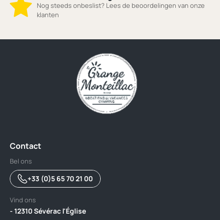
Nog steeds onbeslist? Lees de beoordelingen van onze
klanten
Contact
Bel ons
+33 (0)5 65 70 21 00
Vind ons
- 12310 Sévérac l'Église