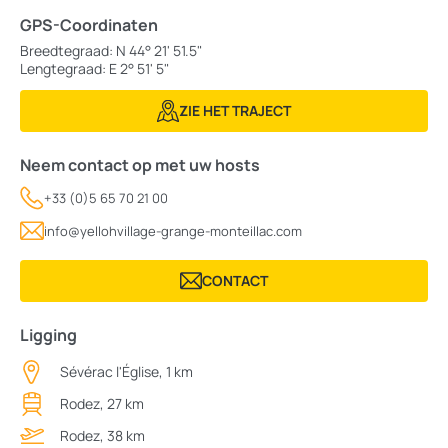
GPS-Coordinaten
Breedtegraad: N 44° 21' 51.5"
Lengtegraad: E 2° 51' 5"
ZIE HET TRAJECT
Neem contact op met uw hosts
+33 (0)5 65 70 21 00
info@yellohvillage-grange-monteillac.com
CONTACT
Ligging
Sévérac l'Église, 1 km
Rodez, 27 km
Rodez, 38 km