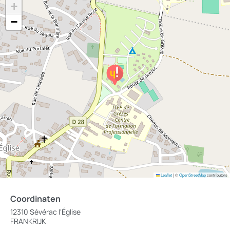
+
−
Leaflet
|
©
OpenStreetMap
contributors
Coordinaten
12310 Sévérac l'Église
FRANKRIJK