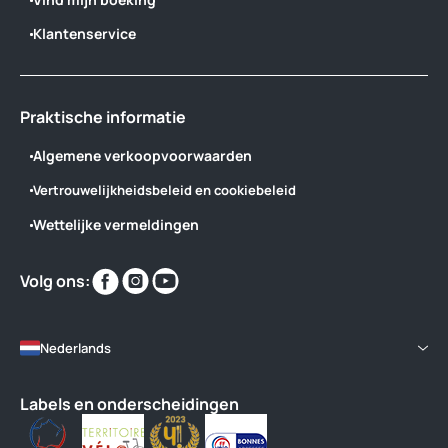
Klantenservice
Praktische informatie
Algemene verkoopvoorwaarden
Vertrouwelijkheidsbeleid en cookiebeleid
Wettelijke vermeldingen
Vind
Vind
Vind
Volg ons:
ons
ons
ons
op
op
op
Nederlands
Labels en onderscheidingen