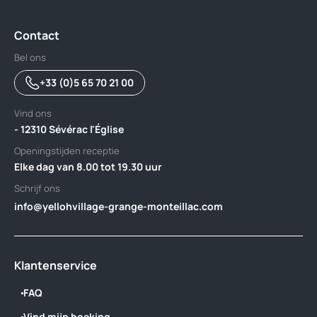
Contact
Bel ons
+33 (0)5 65 70 21 00
Vind ons
- 12310 Sévérac l'Église
Openingstijden receptie
Elke dag van 8.00 tot 19.30 uur
Schrijf ons
info@yellohvillage-grange-monteillac.com
Klantenservice
FAQ
Vind mijn boeking